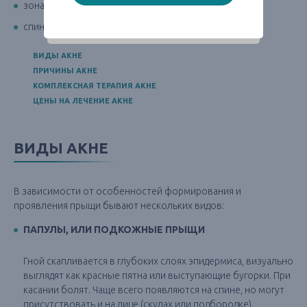
зона декольте;
спина.
ВИДЫ АКНЕ
ПРИЧИНЫ АКНЕ
КОМПЛЕКСНАЯ ТЕРАПИЯ АКНЕ
ЦЕНЫ НА ЛЕЧЕНИЕ АКНЕ
ВИДЫ АКНЕ
В зависимости от особенностей формирования и
проявления прыщи бывают нескольких видов:
ПАПУЛЫ, ИЛИ ПОДКОЖНЫЕ ПРЫЩИ
Гной скапливается в глубоких слоях эпидермиса, визуально
выглядят как красные пятна или выступающие бугорки. При
касании болят. Чаще всего появляются на спине, но могут
присутствовать и на лице (скулах или подбородке).