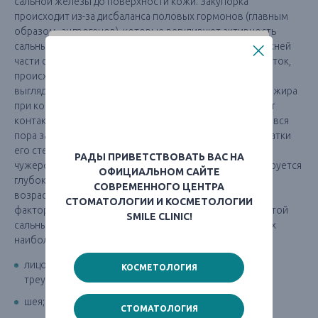
сальной железы до поверхности кожи. Закупорка
происходит из-за дисбаланса половых гормонов (главным
образом- андрогенов), которые регулируют активность
сальных желез находящихся в порах на коже лица, верхней
части спины и груди. Из-за чрезмерного количества клеток,
происходит формирование сальной пробки, которая
выглядят как черная точка (комедон) за счет окисления жира
при контакте с поверхностью или белые угри, когда нет
контакта с воздухом и процесс протекает внутри. Если вся
пора закрыта, то происходит разрушение канала, и остатки
его стенки, бактерии, грибки, лейкоциты и другой
РАДЫ ПРИВЕТСТВОВАТЬ ВАС НА
чужеродный материал оказывается под кожей, формируется
ОФИЦИАЛЬНОМ САЙТЕ
глубокая красная папула. Прыщи встречаются в любом
СОВРЕМЕННОГО ЦЕНТРА
возрасте, а их развитие могут спровоцировать разные
СТОМАТОЛОГИИ И КОСМЕТОЛОГИИ
факторы. Так как появление акне тесно связано с работой
SMILE CLINIC!
сальных желез, угри чаще всего появляются в местах их
наибольшего скопления:
лицо (на лбу, подбородке, скулах, в носогубном
КОСМЕТОЛОГИЯ
треугольнике);
шея;
СТОМАТОЛОГИЯ