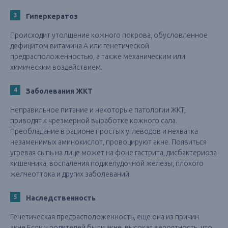
Гиперкератоз
Происходит утолщение кожного покрова, обусловленное
дефицитом витамина A или генетической
предрасположенностью, а также механическим или
химическим воздействием.
Заболевания ЖКТ
Неправильное питание и некоторые патологии ЖКТ,
приводят к чрезмерной выработке кожного сала.
Преобладание в рационе простых углеводов и нехватка
незаменимых аминокислот, провоцируют акне. Появиться
угревая сыпь на лице может на фоне гастрита, дисбактериоза
кишечника, воспаления поджелудочной железы, плохого
желчеоттока и других заболеваний.
Наследственность
Генетическая предрасположенность, еще она из причин
акне.Если у родителей были акне, высокая вероятность, что