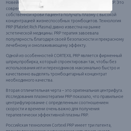
Новейшая разработка российских ученых - CORTEXIL PRP. Это
современная клеточная технология, позволяющая из
собственной крови пациента получать плазму с высокой
концентрацией жизнеспособных тромбоцитов. Технология
PRP (Platelet Rich Plasma) давно известна на рынке
эстетической медицины. PRP терапия завоевала
популярность благодаря своей безопасности и прекрасному
лечебному и омолаживающему эффекту.
Одной из особенностей CORTEXIL PRP является фирменный
шприц-пробирка, который спроектирован так, чтобы без
использования игл и переходников максимально быстро и
качественно выделять тромбоцитарный концентрат
необходимого качества.
Вторая отличительная черта – это оригинальная центрифуга.
Исследования плазмотерапии PRP показало, что правильное
центрифугирование с определенным соотношением
скорости и времени очень важно для получения
терапевтически эффективной плазмы PRP.
Российская технология Cortexil PRP имеет три патента,