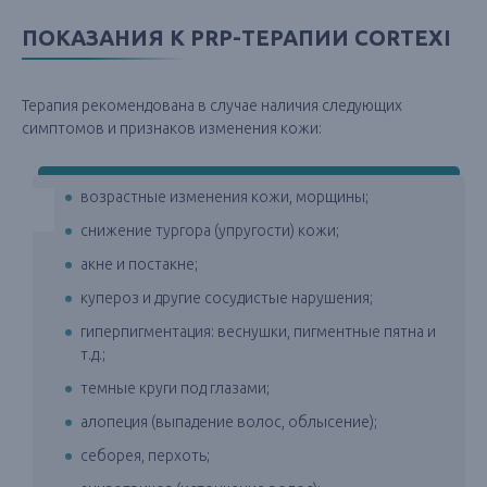
ПОКАЗАНИЯ К PRP-ТЕРАПИИ CORTEXI
Терапия рекомендована в случае наличия следующих
симптомов и признаков изменения кожи:
возрастные изменения кожи, морщины;
снижение тургора (упругости) кожи;
акне и постакне;
купероз и другие сосудистые нарушения;
гиперпигментация: веснушки, пигментные пятна и
т.д.;
темные круги под глазами;
алопеция (выпадение волос, облысение);
себорея, перхоть;