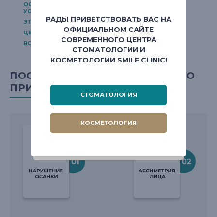
ОСНОВНЫЕ ПОКАЗАНИЯ И ПРОТИВОПОКАЗАНИЯ К
УСТАНОВКЕ БРЕКЕТОВ
ЭЛАЙНЕРЫ
РАДЫ ПРИВЕТСТВОВАТЬ ВАС НА
ЭТАПЫ ОРТОДОНТИЧЕСКОГО ЛЕЧЕНИЯ
ОФИЦИАЛЬНОМ САЙТЕ
ЦЕНЫ НА УСТАНОВКУ БРЕКЕТОВ И БРЕКЕТ-СИСТЕМ
СОВРЕМЕННОГО ЦЕНТРА
ВОПРОС-ОТВЕТ ПО ЛЕЧЕНИЮ БРЕКЕТАМИ
СТОМАТОЛОГИИ И
КОСМЕТОЛОГИИ SMILE CLINIC!
ПОСЛЕДСТВИЯ НЕПРАВИЛЬНОГО
ПРИКУСА:
СТОМАТОЛОГИЯ
КОСМЕТОЛОГИЯ