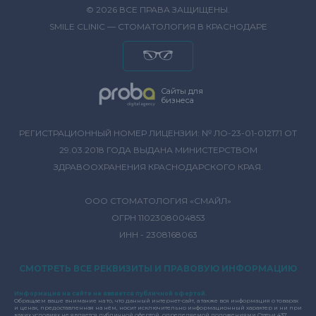
© 2026 ВСЕ ПРАВА ЗАЩИЩЕНЫ.
SMILE CLINIC — СТОМАТОЛОГИЯ В КРАСНОДАРЕ
Сайты для
бизнеса
РЕГИСТРАЦИОННЫЙ НОМЕР ЛИЦЕНЗИИ: № ЛО-23-01-012171 ОТ
29.03.2018 ГОДА ВЫДАНА МИНИСТЕРСТВОМ
ЗДРАВООХРАНЕНИЯ КРАСНОДАРСКОГО КРАЯ.
ООО СТОМАТОЛОГИЯ «СМАЙЛ»
ОГРН 1102308004853
ИНН - 2308168063
СМОТРЕТЬ ВСЕ РЕКВИЗИТЫ И ПРАВОВУЮ ИНФОРМАЦИЮ
Информация на сайте не является публичной офертой.
Обращаем ваше внимание на то, что данный интернет-сайт, а также вся информация о товарах
и ценах, предоставленная на нём, носит исключительно информационный характер и ни при
каких условиях не является публичной офертой, определяемой положениями Статьи 437