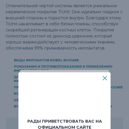
Отличительной чертой системы является уникальное
керамическое покрытие TiUnit. Оно идеально гладкое с
внешней стороны и пористое внутри. Благодаря этому
TiUnit накапливает в себе белки плазмы, способствуя
скорейшей регенерации костных клеток. Покрытие
полностью состоит из диоксид-циркония, который
хорошо взаимодействует с человеческими тканями,
обеспечивая 99% приживаемость имплантатов.
ВИДЫ ИМПЛАНТОВ NOBEL BIOCARE
ПОКАЗАНИЯ И ПРОТИВОПОКАЗАНИЯ К ПРИМЕНЕНИЮ
ИМПЛАНТОВ NOBEL
ДЛЯ КАКИХ МЕТОДОВ ИМПЛАНТАЦИИ ПОДХОДЯТ
ИМПЛАНТЫ НОБЕЛЬ
ПРЕИМУЩЕСТВА СИСТЕМЫ ИМПЛАНТАЦИИ NOBEL BIOCARE
ИСТОРИЯ СИСТЕМ ИМПЛАНТ НОБЕЛЬ
ЦЕНЫ НА ИМПЛАНТАЦИЮ ЗУБОВ
ВОПРОС-ОТВЕТ ПО ИМПЛАНТАЦИИ ЗУБОВ ПОД КЛЮЧ
РАДЫ ПРИВЕТСТВОВАТЬ ВАС НА
ОФИЦИАЛЬНОМ САЙТЕ