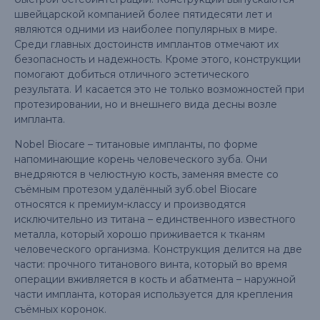
ALL-ON-4
швейцарской компанией более пятидесяти лет и
являются одними из наиболее популярных в мире.
ALL-ON-6
Среди главных достоинств имплантов отмечают их
безопасность и надежность. Кроме этого, конструкции
БАЗАЛЬНАЯ
помогают добиться отличного эстетического
результата. И касается это не только возможностей при
ОДНОЭТАПНАЯ
протезировании, но и внешнего вида десны возле
импланта.
Nobel Biocare – титановые импланты, по форме
напоминающие корень человеческого зуба. Они
внедряются в челюстную кость, заменяя вместе со
съёмным протезом удалённый зуб.obel Biocare
относятся к премиум-классу и производятся
исключительно из титана – единственного известного
металла, который хорошо приживается к тканям
человеческого организма. Конструкция делится на две
части: прочного титанового винта, который во время
операции вживляется в кость и абатмента – наружной
части импланта, которая используется для крепления
съёмных коронок.