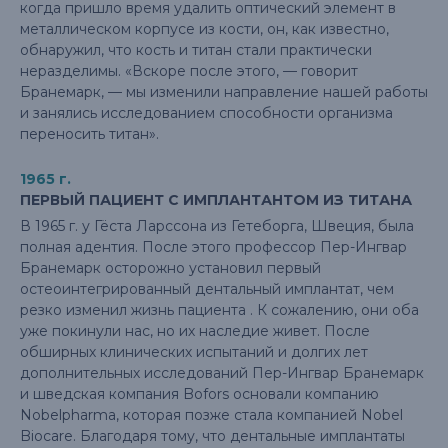
когда пришло время удалить оптический элемент в
металлическом корпусе из кости, он, как известно,
обнаружил, что кость и титан стали практически
неразделимы. «Вскоре после этого, — говорит
Бранемарк, — мы изменили направление нашей работы
и занялись исследованием способности организма
переносить титан».
1965 г.
ПЕРВЫЙ ПАЦИЕНТ С ИМПЛАНТАНТОМ ИЗ ТИТАНА
В 1965 г. у Гёста Ларссона из Гетеборга, Швеция, была
полная адентия. После этого профессор Пер-Ингвар
Бранемарк осторожно установил первый
остеоинтегрированный дентальный имплантат, чем
резко изменил жизнь пациента . К сожалению, они оба
уже покинули нас, но их наследие живет. После
обширных клинических испытаний и долгих лет
дополнительных исследований Пер-Ингвар Бранемарк
и шведская компания Bofors основали компанию
Nobelpharma, которая позже стала компанией Nobel
Biocare. Благодаря тому, что дентальные имплантаты