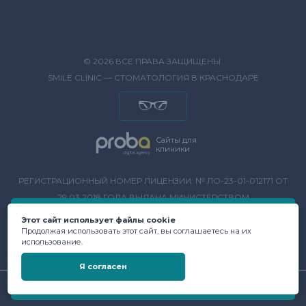
© 2026 ВСЕ ПРАВА ЗАЩИЩЕНЫ.
SMILE CLINIC — СТОМАТОЛОГИЯ В КРАСНОДАРЕ
Сайты для
клиники
РЕГИСТРАЦИОННЫЙ НОМЕР ЛИЦЕНЗИИ: № ЛО-23-01-012171 ОТ
29.03.2018 ГОДА ВЫДАНА МИНИСТЕРСТВОМ
ЗДРАВООХРАНЕНИЯ КРАСНОДАРСКОГО КРАЯ.
Этот сайт использует файлы cookie
Продолжая использовать этот сайт, вы соглашаетесь на их
использование.
ООО СТОМАТОЛОГИЯ «СМАЙЛ»
ОГРН 1102308004853
Я согласен
ИНН - 2308168063
ЗАКАЗАТЬ ЗВОНОК
ЗАПИСАТЬСЯ