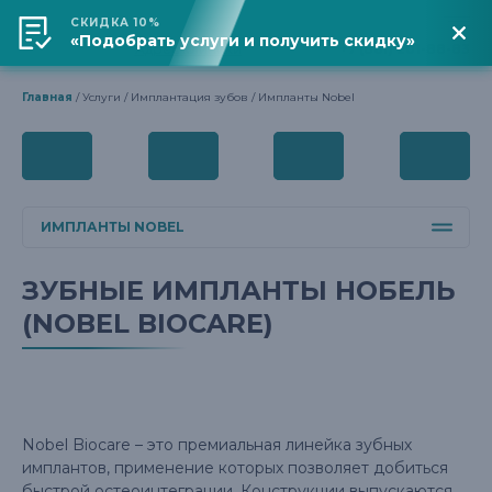
СКИДКА 10%
«Подобрать услуги и получить скидку»
Адрес клиники
+7 (861) 201-88-83
Главная
Услуги
Имплантация зубов
Импланты Nobel
ИМПЛАНТЫ NOBEL
ЗУБНЫЕ ИМПЛАНТЫ НОБЕЛЬ
ПОД КЛЮЧ
(NOBEL BIOCARE)
ПРИ ПОЛНОМ ОТСУТСТВИИ
ОДНОМОМЕНТНАЯ
Nobel Biocare – это премиальная линейка зубных
ИМПЛАНТАТЫ NOBEL
имплантов, применение которых позволяет добиться
быстрой остеоинтеграции. Конструкции выпускаются