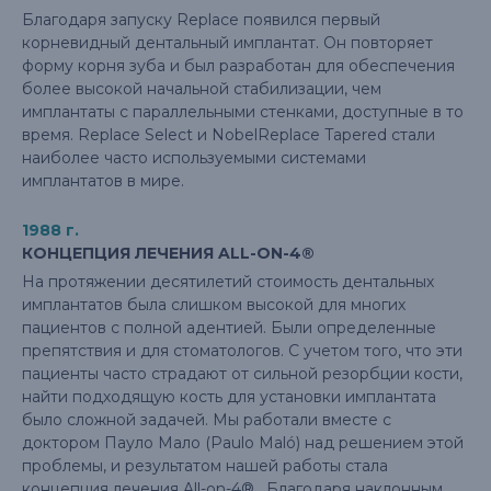
Благодаря запуску Replace появился первый
корневидный дентальный имплантат. Он повторяет
форму корня зуба и был разработан для обеспечения
более высокой начальной стабилизации, чем
имплантаты с параллельными стенками, доступные в то
время. Replace Select и NobelReplace Tapered стали
наиболее часто используемыми системами
имплантатов в мире.
1988 г.
КОНЦЕПЦИЯ ЛЕЧЕНИЯ ALL-ON-4®
На протяжении десятилетий стоимость дентальных
имплантатов была слишком высокой для многих
пациентов с полной адентией. Были определенные
препятствия и для стоматологов. С учетом того, что эти
пациенты часто страдают от сильной резорбции кости,
найти подходящую кость для установки имплантата
было сложной задачей. Мы работали вместе с
доктором Пауло Мало (Paulo Maló) над решением этой
проблемы, и результатом нашей работы стала
концепция лечения All-on-4® . Благодаря наклонным